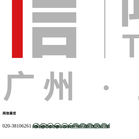
闻信展览
020-38106261
info@dscexpo.com
www.dscexpo.com